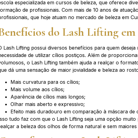
escola especializada em cursos de beleza, que oferece div
formação de profissionais. Com mais de 10 anos de atuação,
profissionais, que hoje atuam no mercado de beleza em Curi
Benefícios do Lash Lifting em
O Lash Lifting possui diversos benefícios para quem deseja
necessidade de utilizar cílios postiços. Além de proporciona
volumosos, o Lash Lifting também ajuda a realçar o formato
que dá uma sensação de maior jovialidade e beleza ao rosto
Mais curvatura para os cílios;
Mais volume aos cílios;
Aparência de cílios mais longos;
Olhar mais aberto e expressivo;
Efeito mais duradouro em comparação à máscara de cí
Isso tudo faz com que o Lash Lifting seja uma opção muit
realçar a beleza dos olhos de forma natural e sem maiore