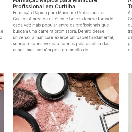
Formação Rápida para Manicure
A
Profissional em Curitiba
T
Formação Rápida para Manicure Profissional em
A
Curitiba A área da estética e beleza tem se tornado
Ce
cada vez mais popular entre os profissionais que
q
ce
buscam uma carreira promissora. Dentro desse
t
to
universo, a manicure exerce um papel fundamental,
de
sendo responsável não apenas pela estética das
pr
unhas, mas também pela promoção do…
d
Continue lendo »
Co