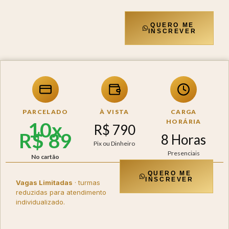
QUERO ME
INSCREVER
PARCELADO
À VISTA
CARGA
HORÁRIA
10x
R$ 790
R$ 89
8 Horas
Pix ou Dinheiro
Presenciais
No cartão
QUERO ME
INSCREVER
Vagas Limitadas
· turmas
reduzidas para atendimento
individualizado.