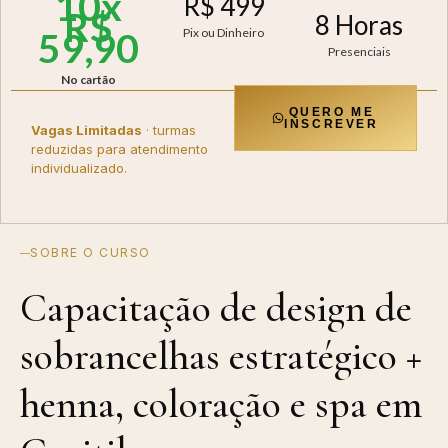
10x
R$ 499
R$
8 Horas
59,90
Pix ou Dinheiro
Presenciais
No cartão
QUERO ME
INSCREVER
Vagas Limitadas
· turmas
reduzidas para atendimento
individualizado.
SOBRE O CURSO
Capacitação de design de
sobrancelhas estratégico +
henna, coloração e spa em