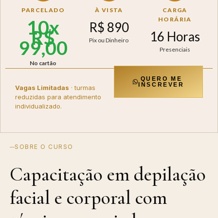
PARCELADO
À VISTA
CARGA
HORÁRIA
10x
R$ 890
R$
16 Horas
99,00
Pix ou Dinheiro
Presenciais
No cartão
QUERO ME
INSCREVER
Vagas Limitadas
· turmas
reduzidas para atendimento
individualizado.
SOBRE O CURSO
Capacitação em depilação
facial e corporal com