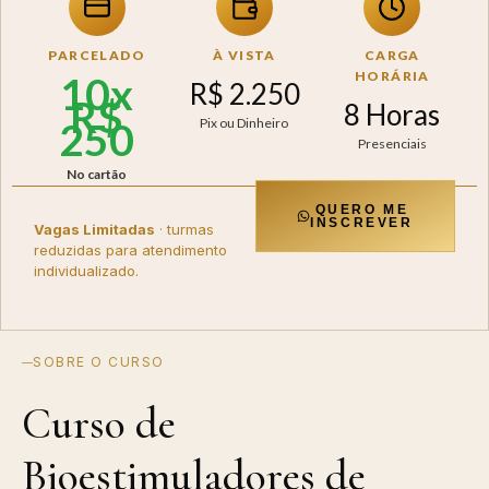
PARCELADO
À VISTA
CARGA
HORÁRIA
10x
R$ 2.250
R$
8 Horas
250
Pix ou Dinheiro
Presenciais
No cartão
QUERO ME
INSCREVER
Vagas Limitadas
· turmas
reduzidas para atendimento
individualizado.
SOBRE O CURSO
Curso de
Bioestimuladores de