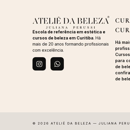
CUR
CUR
Escola de referência em estética e
cursos de beleza em Curitiba
. Há
Há mai
mais de 20 anos formando profissionais
profiss
com excelência.
Cursos
para c
de bel
confir
de bel
© 2026 ATELIÊ DA BELEZA — JULIANA PER