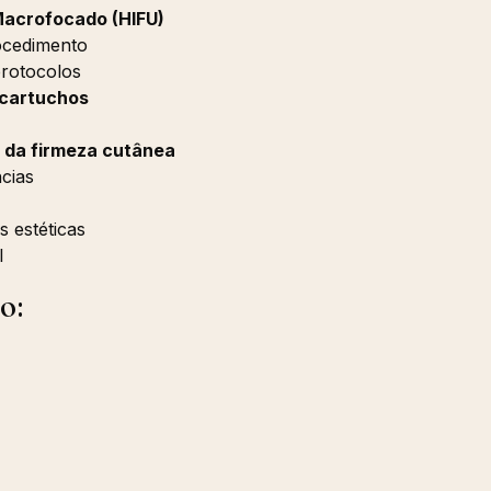
 Macrofocado (HIFU)
rocedimento
protocolos
 cartuchos
a da firmeza cutânea
ncias
s estéticas
l
o: