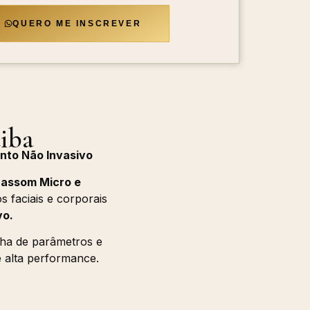
QUERO ME INSCREVER
iba
ento Não Invasivo
rassom Micro e
s faciais e corporais
vo.
lha de parâmetros e
 alta performance.