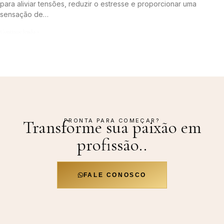
para aliviar tensões, reduzir o estresse e proporcionar uma
sensação de…
Continue lendo »
PRONTA PARA COMEÇAR?
Transforme sua paixão em
profissão.
.
FALE CONOSCO