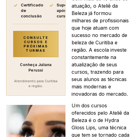
Certificado
Suporte
atuação, o Ateliê da
de
após o
Beleza já formou
conclusão
curso
milhares de profissionais
que hoje atuam com
sucesso no mercado de
CONSULTE
beleza de Curitiba e
CURSOS E
PRÓXIMAS
região. A escola investe
TURMAS
constantemente na
atualização de seus
Conheça Juliana
Perussi
cursos, trazendo para
seus alunos as técnicas
Atendimento para Curitiba
mais modernas e
e região.
inovadoras do mercado.
Um dos cursos
oferecidos pelo Ateliê da
Beleza é o de Hydra
Gloss Lips, uma técnica
que tem se tornado cada