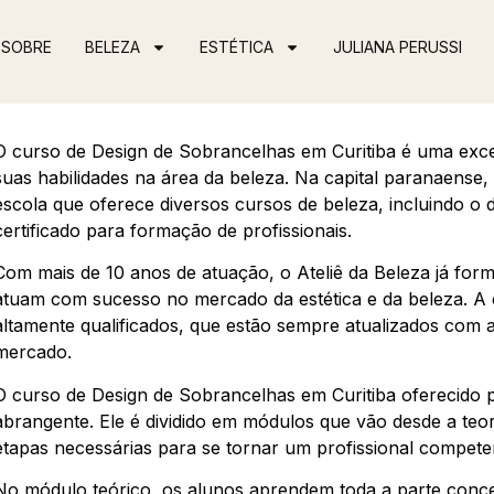
SOBRE
BELEZA
ESTÉTICA
JULIANA PERUSSI
O curso de Design de Sobrancelhas em Curitiba é uma exc
suas habilidades na área da beleza. Na capital paranaense
escola que oferece diversos cursos de beleza, incluindo o
certificado para formação de profissionais.
Com mais de 10 anos de atuação, o Ateliê da Beleza já form
atuam com sucesso no mercado da estética e da beleza. A e
altamente qualificados, que estão sempre atualizados com 
mercado.
O curso de Design de Sobrancelhas em Curitiba oferecido p
abrangente. Ele é dividido em módulos que vão desde a teor
etapas necessárias para se tornar um profissional compete
No módulo teórico, os alunos aprendem toda a parte concei