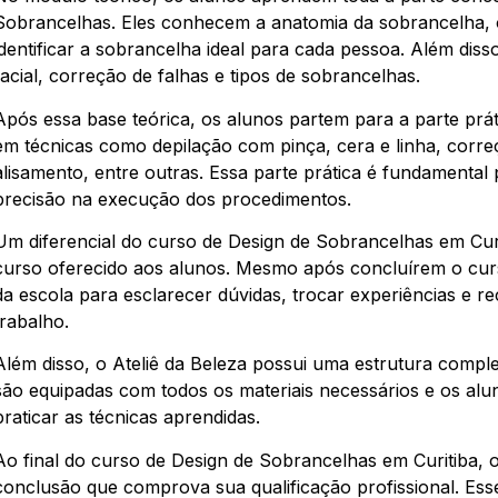
Sobrancelhas. Eles conhecem a anatomia da sobrancelha, 
identificar a sobrancelha ideal para cada pessoa. Além di
facial, correção de falhas e tipos de sobrancelhas.
Após essa base teórica, os alunos partem para a parte prá
em técnicas como depilação com pinça, cera e linha, corre
alisamento, entre outras. Essa parte prática é fundamenta
precisão na execução dos procedimentos.
Um diferencial do curso de Design de Sobrancelhas em Curi
curso oferecido aos alunos. Mesmo após concluírem o curs
da escola para esclarecer dúvidas, trocar experiências e 
trabalho.
Além disso, o Ateliê da Beleza possui uma estrutura comple
são equipadas com todos os materiais necessários e os alu
praticar as técnicas aprendidas.
Ao final do curso de Design de Sobrancelhas em Curitiba, 
conclusão que comprova sua qualificação profissional. Ess