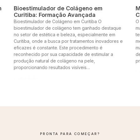
m
Bioestimulador de Colágeno em
M
Curitiba: Formação Avançada
C
Bioestimulador de Colágeno em Curitiba O
O
bioestimulador de colágeno tem ganhado destaque
m
no setor de estética e beleza, especialmente em
te
Curitiba, onde a busca por tratamentos inovadores e
me
eficazes é constante. Este procedimento é
m
reconhecido por sua capacidade de estimular a
de
produção natural de colágeno na pele,
p
proporcionando resultados visíveis…
Co
Continue lendo »
PRONTA PARA COMEÇAR?