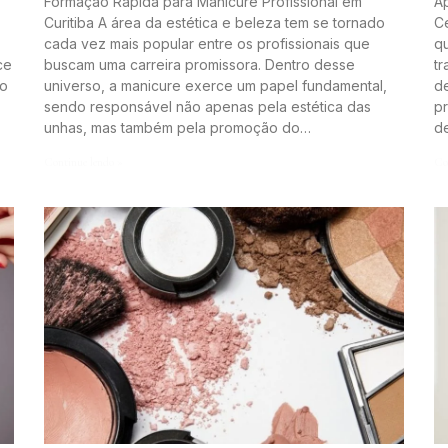
Formação Rápida para Manicure Profissional em
A
Curitiba A área da estética e beleza tem se tornado
Ce
cada vez mais popular entre os profissionais que
q
ce
buscam uma carreira promissora. Dentro desse
t
to
universo, a manicure exerce um papel fundamental,
de
sendo responsável não apenas pela estética das
pr
unhas, mas também pela promoção do…
d
Continue lendo »
Co