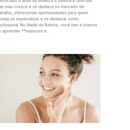
rtificado A área da estética e beleza é uma das
ue mais cresce e se destaca no mercado de
rabalho, oferecendo oportunidades para quem
seja se especializar e se destacar como
ofissional. No Ateliê da Beleza, você tem a chance
e aprender **manicure e…
ntinue lendo »