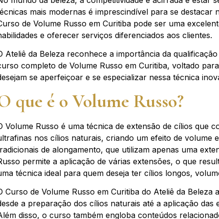
No mundo da beleza, a competitividade é acirrada e estar 
técnicas mais modernas é imprescindível para se destacar 
Curso de Volume Russo em Curitiba pode ser uma excelent
habilidades e oferecer serviços diferenciados aos clientes.
O Ateliê da Beleza reconhece a importância da qualificação
curso completo de Volume Russo em Curitiba, voltado para 
desejam se aperfeiçoar e se especializar nessa técnica inov
O que é o Volume Russo?
O Volume Russo é uma técnica de extensão de cílios que co
ultrafinas nos cílios naturais, criando um efeito de volume e
tradicionais de alongamento, que utilizam apenas uma exte
Russo permite a aplicação de várias extensões, o que resul
uma técnica ideal para quem deseja ter cílios longos, vol
O Curso de Volume Russo em Curitiba do Ateliê da Beleza a
desde a preparação dos cílios naturais até a aplicação da
Além disso, o curso também engloba conteúdos relacionado