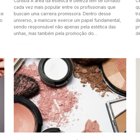
Curitiba A área da estética e beleza tem se tornado
Ce
cada vez mais popular entre os profissionais que
q
ce
buscam uma carreira promissora. Dentro desse
t
to
universo, a manicure exerce um papel fundamental,
de
sendo responsável não apenas pela estética das
pr
unhas, mas também pela promoção do…
d
Continue lendo »
Co