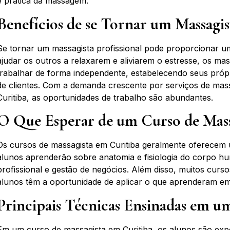
e prática da massagem.
Benefícios de se Tornar um Massagist
Se tornar um massagista profissional pode proporcionar uma
ajudar os outros a relaxarem e aliviarem o estresse, os m
trabalhar de forma independente, estabelecendo seus próp
de clientes. Com a demanda crescente por serviços de ma
Curitiba, as oportunidades de trabalho são abundantes.
O Que Esperar de um Curso de Mass
Os cursos de massagista em Curitiba geralmente oferecem 
alunos aprenderão sobre anatomia e fisiologia do corpo h
profissional e gestão de negócios. Além disso, muitos curso
alunos têm a oportunidade de aplicar o que aprenderam em
Principais Técnicas Ensinadas em u
Em um curso de massagista em Curitiba, os alunos são exp