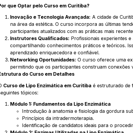
Por que Optar pelo Curso em Curitiba?
Inovação e Tecnologia Avançada:
A cidade de Curit
na área da estética. O curso incorpora as últimas ten
participantes atualizados com as práticas mais recente
Instrutores Qualificados:
Profissionais experientes e
compartilhando conhecimentos práticos e teóricos. I
aprendizado enriquecedora e confiável.
Networking Oportunidades:
O curso oferece uma exc
permitindo que os participantes construam conexões va
Estrutura do Curso em Detalhes
O
Curso de Lipo Enzimática em Curitiba
é estruturado de
seguintes tópicos:
Módulo 1: Fundamentos da Lipo Enzimática
Introdução à anatomia e fisiologia da gordura su
Princípios da intradermoterapia.
Identificação de candidatos ideais para o proced
Módulo 2: Enzimas Utilizadas na Lipo Enzimática