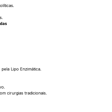
líticas.
s.
adas
 pela Lipo Enzimática.
vo.
cirurgias tradicionais.
.