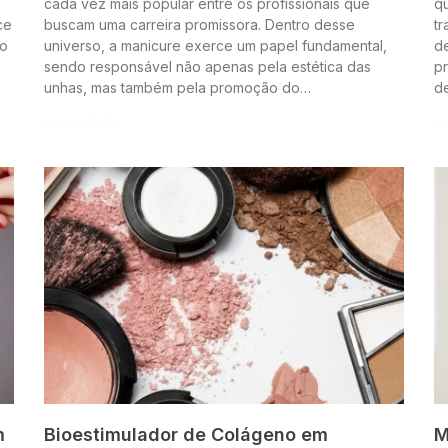
cada vez mais popular entre os profissionais que
q
ce
buscam uma carreira promissora. Dentro desse
t
to
universo, a manicure exerce um papel fundamental,
de
sendo responsável não apenas pela estética das
pr
unhas, mas também pela promoção do…
d
Continue lendo »
Co
m
Bioestimulador de Colágeno em
M