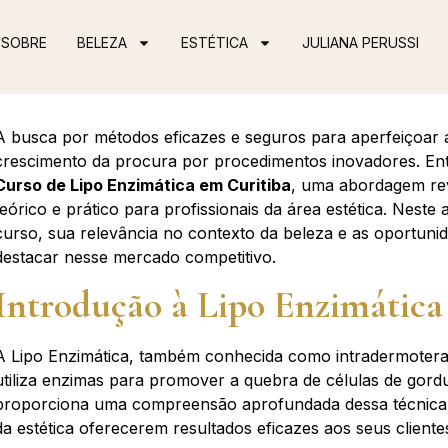
SOBRE
BELEZA
ESTÉTICA
JULIANA PERUSSI
A busca por métodos eficazes e seguros para aperfeiçoar a
crescimento da procura por procedimentos inovadores. Ent
Curso de Lipo Enzimática em Curitiba
, uma abordagem re
teórico e prático para profissionais da área estética. Neste
curso, sua relevância no contexto da beleza e as oportun
destacar nesse mercado competitivo.
Introdução à Lipo Enzimática
A Lipo Enzimática, também conhecida como intradermotera
utiliza enzimas para promover a quebra de células de gordu
proporciona uma compreensão aprofundada dessa técnica in
da estética oferecerem resultados eficazes aos seus cliente