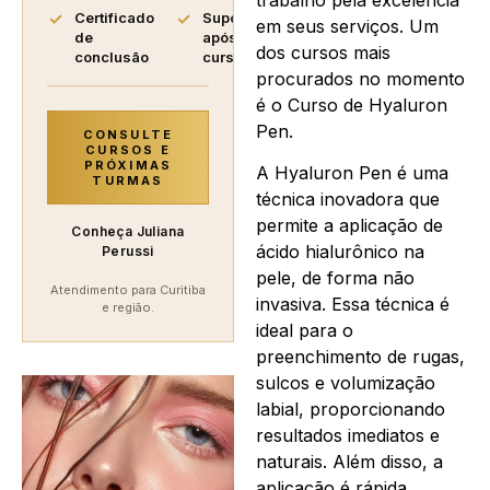
trabalho pela excelência
Certificado
Suporte
em seus serviços. Um
de
após o
dos cursos mais
conclusão
curso
procurados no momento
é o Curso de Hyaluron
Pen.
CONSULTE
CURSOS E
PRÓXIMAS
A Hyaluron Pen é uma
TURMAS
técnica inovadora que
permite a aplicação de
Conheça Juliana
ácido hialurônico na
Perussi
pele, de forma não
Atendimento para Curitiba
invasiva. Essa técnica é
e região.
ideal para o
preenchimento de rugas,
sulcos e volumização
labial, proporcionando
resultados imediatos e
naturais. Além disso, a
aplicação é rápida,