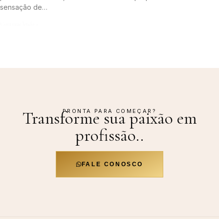
sensação de…
Continue lendo »
PRONTA PARA COMEÇAR?
Transforme sua paixão em
profissão.
.
FALE CONOSCO