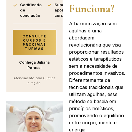
Funciona?
Certificado
Suporte
de
após o
conclusão
curso
A harmonização sem
agulhas é uma
CONSULTE
abordagem
CURSOS E
revolucionária que visa
PRÓXIMAS
TURMAS
proporcionar resultados
estéticos e terapêuticos
Conheça Juliana
sem a necessidade de
Perussi
procedimentos invasivos.
Atendimento para Curitiba
Diferentemente de
e região.
técnicas tradicionais que
utilizam agulhas, esse
método se baseia em
princípios holísticos,
promovendo o equilíbrio
entre corpo, mente e
energia.