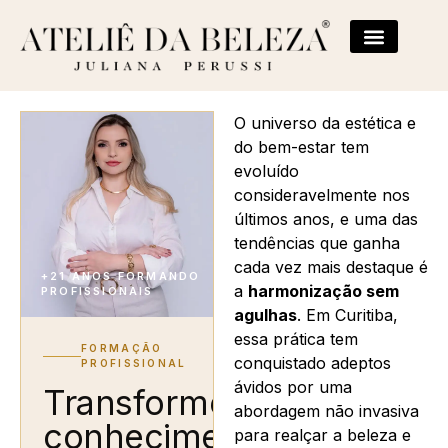
O universo da estética e
do bem-estar tem
evoluído
consideravelmente nos
últimos anos, e uma das
tendências que ganha
cada vez mais destaque é
+21 ANOS FORMANDO
a
harmonização sem
PROFISSIONAIS
agulhas
. Em Curitiba,
essa prática tem
FORMAÇÃO
conquistado adeptos
PROFISSIONAL
ávidos por uma
Transforme
abordagem não invasiva
conhecimento
para realçar a beleza e