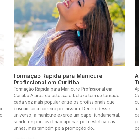
Formação Rápida para Manicure
A
Profissional em Curitiba
T
Formação Rápida para Manicure Profissional em
A
Curitiba A área da estética e beleza tem se tornado
Ce
cada vez mais popular entre os profissionais que
q
ce
buscam uma carreira promissora. Dentro desse
t
to
universo, a manicure exerce um papel fundamental,
de
sendo responsável não apenas pela estética das
pr
unhas, mas também pela promoção do…
d
Continue lendo »
Co