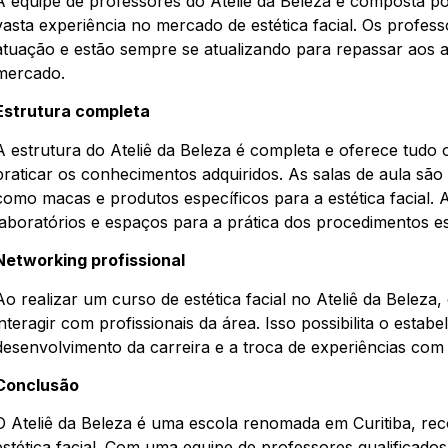
A equipe de professores do Ateliê da Beleza é composta p
vasta experiência no mercado de estética facial. Os profes
atuação e estão sempre se atualizando para repassar aos a
mercado.
Estrutura completa
A estrutura do Ateliê da Beleza é completa e oferece tudo 
praticar os conhecimentos adquiridos. As salas de aula são
como macas e produtos específicos para a estética facial. 
laboratórios e espaços para a prática dos procedimentos es
Networking profissional
Ao realizar um curso de estética facial no Ateliê da Belez
interagir com profissionais da área. Isso possibilita o esta
desenvolvimento da carreira e a troca de experiências co
Conclusão
O Ateliê da Beleza é uma escola renomada em Curitiba, rec
estética facial. Com uma equipe de professores qualificado