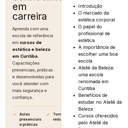
em
Introdução
O mercado da
carreira
estética corporal
O papel do
Aprenda com uma
profissional de
escola de referência
estética
em
cursos de
A importância de
estética e beleza
escolher uma boa
em Curitiba
.
escola
Capacitações
Ateliê da Beleza:
presenciais, práticas
uma escola
e desenvolvidas para
renomada em
você atender com
Curitiba
mais segurança e
Benefícios de
confiança.
estudar no Ateliê da
Beleza
Aulas
Turmas
Cursos oferecidos
presenciais
reduzidas
pelo Ateliê da
e práticas