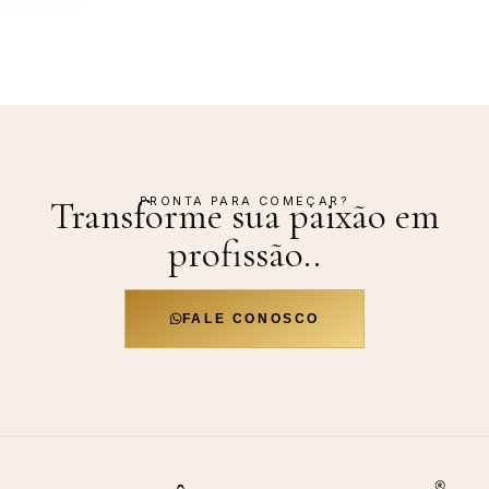
Continue lendo »
PRONTA PARA COMEÇAR?
Transforme sua paixão em
profissão.
.
FALE CONOSCO