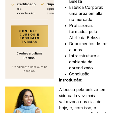
Beleza
Certificado
Suporte
Estética Corporal:
de
após o
uma área em alta
conclusão
curso
no mercado
Profissionais
formados pelo
CONSULTE
CURSOS E
Ateliê da Beleza
PRÓXIMAS
TURMAS
Depoimentos de ex-
alunos
Conheça Juliana
Infraestrutura e
Perussi
ambiente de
Atendimento para Curitiba
aprendizado
e região.
Conclusão
Introdução:
A busca pela beleza tem
sido cada vez mais
valorizada nos dias de
hoje, e, com isso, a