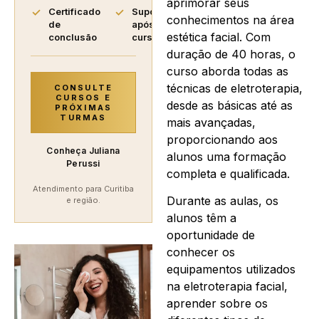
aprimorar seus
Certificado
Suporte
conhecimentos na área
de
após o
estética facial. Com
conclusão
curso
duração de 40 horas, o
curso aborda todas as
técnicas de eletroterapia,
CONSULTE
CURSOS E
desde as básicas até as
PRÓXIMAS
TURMAS
mais avançadas,
proporcionando aos
Conheça Juliana
alunos uma formação
Perussi
completa e qualificada.
Atendimento para Curitiba
Durante as aulas, os
e região.
alunos têm a
oportunidade de
conhecer os
equipamentos utilizados
na eletroterapia facial,
aprender sobre os