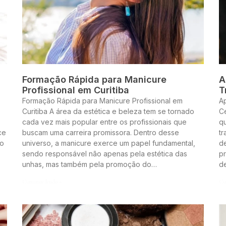
Formação Rápida para Manicure
A
Profissional em Curitiba
T
Formação Rápida para Manicure Profissional em
A
Curitiba A área da estética e beleza tem se tornado
Ce
cada vez mais popular entre os profissionais que
q
ce
buscam uma carreira promissora. Dentro desse
t
to
universo, a manicure exerce um papel fundamental,
de
sendo responsável não apenas pela estética das
pr
unhas, mas também pela promoção do…
d
Continue lendo »
Co