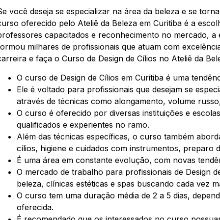
Se você deseja se especializar na área da beleza e se torn
curso oferecido pelo Ateliê da Beleza em Curitiba é a esc
professores capacitados e reconhecimento no mercado, a es
formou milhares de profissionais que atuam com excelência
carreira e faça o Curso de Design de Cílios no Ateliê da Bel
O curso de Design de Cílios em Curitiba é uma tendênc
Ele é voltado para profissionais que desejam se espec
através de técnicas como alongamento, volume russo,
O curso é oferecido por diversas instituições e escola
qualificados e experientes no ramo.
Além das técnicas específicas, o curso também abor
cílios, higiene e cuidados com instrumentos, preparo 
É uma área em constante evolução, com novas tendên
O mercado de trabalho para profissionais de Design de
beleza, clínicas estéticas e spas buscando cada vez ma
O curso tem uma duração média de 2 a 5 dias, depende
oferecida.
É recomendado que os interessados no curso possua