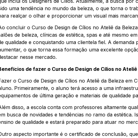
que inclui os Designers de Cílios. Atualmente, a busca por
sido uma tendência no mundo da beleza, o que torna o trab
para realçar o olhar e proporcionar um visual mais marcan
Ao concluir o Curso de Design de Cílios no Ateliê da Beleza
salões de beleza, clínicas de estética, spas e até mesmo e
de qualidade e conquistando uma clientela fiel. A demanda p
aumentar, o que torna essa formação uma excelente opção
destacar nesse mercado.
Benefícios de fazer o Curso de Design de Cílios no Ateliê
Fazer o Curso de Design de Cílios no Ateliê da Beleza em Cu
aluno. Primeiramente, o aluno terá acesso a uma infraest
equipamentos de última geração e materiais de qualidade par
Além disso, a escola conta com professores altamente qual
em busca de novidades e tendências no ramo da estética. 
ensino de qualidade e estará preparado para atuar no merc
Outro aspecto importante é o certificado de conclusão, que 