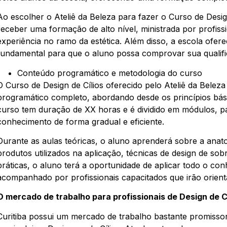
Ao escolher o Ateliê da Beleza para fazer o Curso de Design
receber uma formação de alto nível, ministrada por profiss
experiência no ramo da estética. Além disso, a escola ofere
fundamental para que o aluno possa comprovar sua qualif
Conteúdo programático e metodologia do curso
O Curso de Design de Cílios oferecido pelo Ateliê da Belez
programático completo, abordando desde os princípios bási
curso tem duração de XX horas e é dividido em módulos, pa
conhecimento de forma gradual e eficiente.
Durante as aulas teóricas, o aluno aprenderá sobre a anatomi
produtos utilizados na aplicação, técnicas de design de sob
práticas, o aluno terá a oportunidade de aplicar todo o co
acompanhado por profissionais capacitados que irão orien
O mercado de trabalho para profissionais de Design de Cí
Curitiba possui um mercado de trabalho bastante promissor 