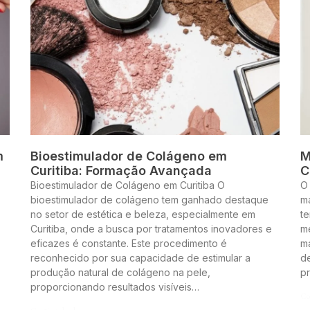
m
Bioestimulador de Colágeno em
M
Curitiba: Formação Avançada
C
Bioestimulador de Colágeno em Curitiba O
O
bioestimulador de colágeno tem ganhado destaque
m
no setor de estética e beleza, especialmente em
te
Curitiba, onde a busca por tratamentos inovadores e
me
eficazes é constante. Este procedimento é
m
reconhecido por sua capacidade de estimular a
de
produção natural de colágeno na pele,
p
proporcionando resultados visíveis…
Co