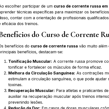
Ao escolher participar de um
curso de corrente russa em 
aprender técnicas específicas para maximizar os benefício
disso, contar com a orientação de profissionais qualificad
e eficácia dos treinos.
Benefícios do Curso de Corrente Ru
Os benefícios do
curso de corrente russa
vão muito além d
principais benefícios, destacam-se:
Tonificação Muscular:
A corrente russa promove con
tonificar e fortalecer os músculos de forma eficaz.
Melhora da Circulação Sanguínea:
As contrações mu
estimulam a circulação sanguínea, o que pode ajudar n
toxinas.
Recuperação Muscular:
Para atletas e praticantes de
auxiliar na recuperação muscular após treinos inten
prevenindo lesões.
Redução da Dor:
Em casos de dores musculares crôni