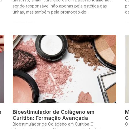
sendo responsável não apenas pela estética das
pr
unhas, mas também pela promoção do…
d
Continue lendo »
Co
m
Bioestimulador de Colágeno em
M
Curitiba: Formação Avançada
C
Bioestimulador de Colágeno em Curitiba O
O