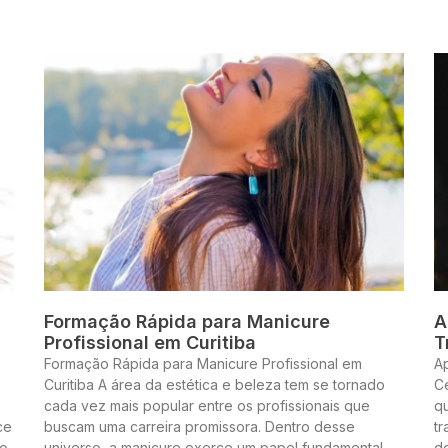
Formação Rápida para Manicure
A
Profissional em Curitiba
T
Formação Rápida para Manicure Profissional em
A
Curitiba A área da estética e beleza tem se tornado
Ce
cada vez mais popular entre os profissionais que
q
ce
buscam uma carreira promissora. Dentro desse
t
to
universo, a manicure exerce um papel fundamental,
de