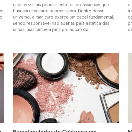
cada vez mais popular entre os profissionais que
q
ce
buscam uma carreira promissora. Dentro desse
t
to
universo, a manicure exerce um papel fundamental,
de
sendo responsável não apenas pela estética das
pr
unhas, mas também pela promoção do…
d
Continue lendo »
Co
m
Bioestimulador de Colágeno em
M