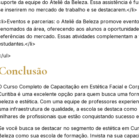
suporte da equipe do Ateliê da Beleza. Essa assistência é f
se inserirem no mercado de trabalho e se destacarem.</li>
<li>Eventos e parcerias: o Ateliê da Beleza promove evento
renomados da área, oferecendo aos alunos a oportunidad
referências do mercado. Essas atividades complementam a
estudantes.</li>
</ul>
Conclusão
O Curso Completo de Capacitação em Estética Facial e Corp
Curitiba é uma excelente opção para quem busca uma form
beleza e estética. Com uma equipe de professores experien
uma infraestrutura de qualidade, a escola se destaca com
milhares de profissionais que estão conquistando sucesso e
Se você busca se destacar no segmento de estética em Curit
Beleza como sua escola de formação. Invista na sua capaci