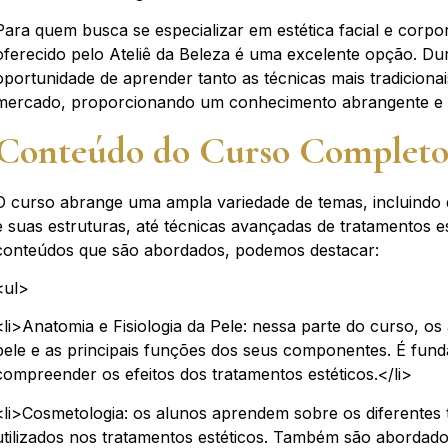
Para quem busca se especializar em estética facial e corp
oferecido pelo Ateliê da Beleza é uma excelente opção. Du
oportunidade de aprender tanto as técnicas mais tradiciona
mercado, proporcionando um conhecimento abrangente e a
Conteúdo do Curso Completo
O curso abrange uma ampla variedade de temas, incluindo
e suas estruturas, até técnicas avançadas de tratamentos est
conteúdos que são abordados, podemos destacar:
<ul>
<li>Anatomia e Fisiologia da Pele: nessa parte do curso, o
pele e as principais funções dos seus componentes. É fun
compreender os efeitos dos tratamentos estéticos.</li>
<li>Cosmetologia: os alunos aprendem sobre os diferentes t
utilizados nos tratamentos estéticos. Também são abordad