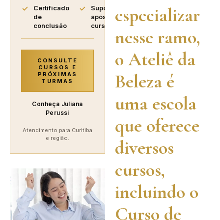
especializar
Certificado
Suporte
de
após o
conclusão
curso
nesse ramo,
o Ateliê da
CONSULTE
CURSOS E
Beleza é
PRÓXIMAS
TURMAS
uma escola
Conheça Juliana
Perussi
que oferece
Atendimento para Curitiba
e região.
diversos
cursos,
incluindo o
Curso de