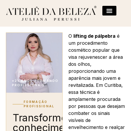
O
lifting de pálpebra
é
um procedimento
cosmético popular que
visa rejuvenescer a área
dos olhos,
proporcionando uma
aparência mais jovem e
+21 ANOS FORMANDO
revitalizada. Em Curitiba,
PROFISSIONAIS
essa técnica é
amplamente procurada
FORMAÇÃO
por pessoas que desejam
PROFISSIONAL
combater os sinais
Transforme
visíveis de
conhecimento
envelhecimento e realçar