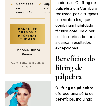
modernas. O
lifting de
Certificado
Suporte
pálpebra
em Curitiba é
de
após o
conclusão
curso
realizado por cirurgiões
especializados, que
combinam habilidade
CONSULTE
técnica com um olhar
CURSOS E
PRÓXIMAS
estético refinado para
TURMAS
alcançar resultados
excepcionais.
Conheça Juliana
Perussi
Benefícios do
Atendimento para Curitiba
lifting de
e região.
pálpebra
O
lifting de pálpebra
oferece uma série de
benefícios, incluindo: