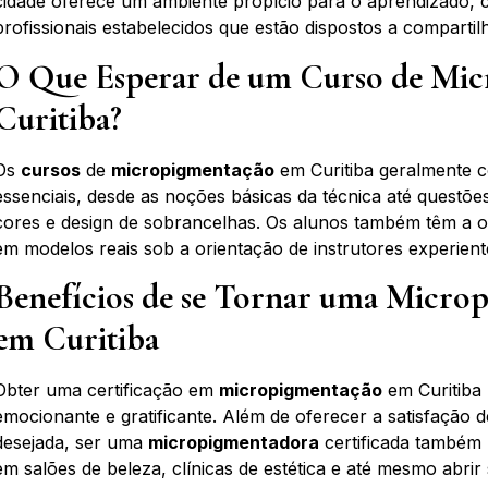
cidade oferece um ambiente propício para o aprendizado,
profissionais estabelecidos que estão dispostos a comparti
O Que Esperar de um Curso de Mi
Curitiba?
Os
cursos
de
micropigmentação
em Curitiba geralmente 
essenciais, desde as noções básicas da técnica até quest
cores e design de sobrancelhas. Os alunos também têm a op
em modelos reais sob a orientação de instrutores experient
Benefícios de se Tornar uma Micro
em Curitiba
Obter uma certificação em
micropigmentação
em Curitiba 
emocionante e gratificante. Além de oferecer a satisfação d
desejada, ser uma
micropigmentadora
certificada também 
em salões de beleza, clínicas de estética e até mesmo abrir