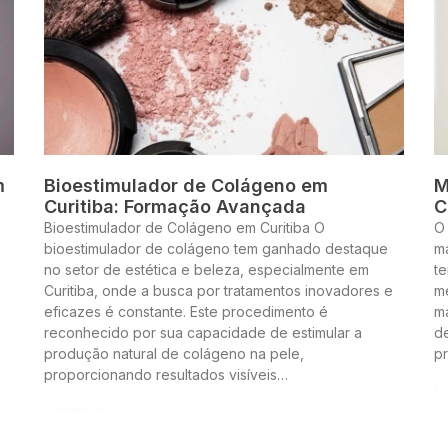
m
Bioestimulador de Colágeno em
M
Curitiba: Formação Avançada
C
Bioestimulador de Colágeno em Curitiba O
O
bioestimulador de colágeno tem ganhado destaque
m
no setor de estética e beleza, especialmente em
te
Curitiba, onde a busca por tratamentos inovadores e
me
eficazes é constante. Este procedimento é
m
reconhecido por sua capacidade de estimular a
de
produção natural de colágeno na pele,
p
proporcionando resultados visíveis…
Co
Continue lendo »