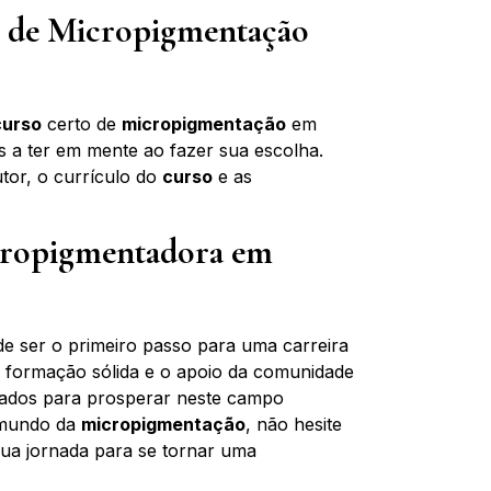
o de Micropigmentação
curso
certo de
micropigmentação
em
s a ter em mente ao fazer sua escolha.
utor, o currículo do
curso
e as
cropigmentadora em
e ser o primeiro passo para uma carreira
a formação sólida e o apoio da comunidade
ipados para prosperar neste campo
o mundo da
micropigmentação
, não hesite
sua jornada para se tornar uma