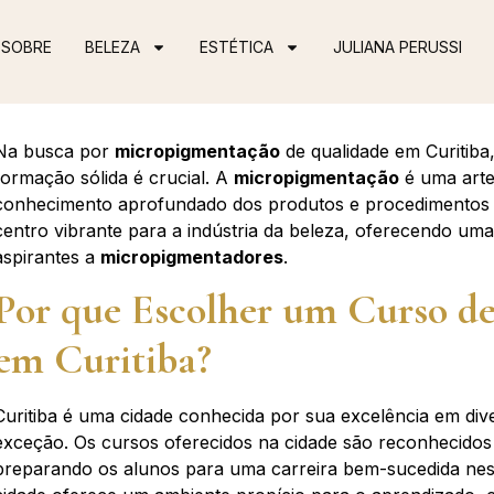
SOBRE
BELEZA
ESTÉTICA
JULIANA PERUSSI
Na busca por
micropigmentação
de qualidade em Curitib
formação sólida é crucial. A
micropigmentação
é uma arte 
conhecimento aprofundado dos produtos e procedimentos en
centro vibrante para a indústria da beleza, oferecendo um
aspirantes a
micropigmentadores
.
Por que Escolher um Curso d
em Curitiba?
Curitiba é uma cidade conhecida por sua excelência em div
exceção. Os cursos oferecidos na cidade são reconhecidos
preparando os alunos para uma carreira bem-sucedida nes