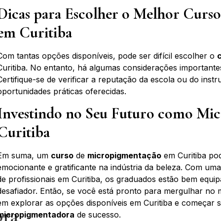
Dicas para Escolher o Melhor Curs
em Curitiba
Com tantas opções disponíveis, pode ser difícil escolher o
Curitiba. No entanto, há algumas considerações importante
Certifique-se de verificar a reputação da escola ou do instr
oportunidades práticas oferecidas.
Investindo no Seu Futuro como Mi
Curitiba
Em suma, um
curso
de
micropigmentação
em Curitiba pod
emocionante e gratificante na indústria da beleza. Com um
de profissionais em Curitiba, os graduados estão bem equ
desafiador. Então, se você está pronto para mergulhar n
em explorar as opções disponíveis em Curitiba e começar 
ora
micropigmentadora
de sucesso.