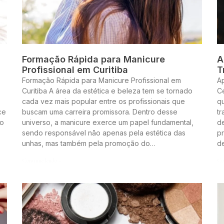
Formação Rápida para Manicure
A
Profissional em Curitiba
T
Formação Rápida para Manicure Profissional em
A
Curitiba A área da estética e beleza tem se tornado
Ce
cada vez mais popular entre os profissionais que
q
ce
buscam uma carreira promissora. Dentro desse
t
to
universo, a manicure exerce um papel fundamental,
de
sendo responsável não apenas pela estética das
pr
unhas, mas também pela promoção do…
d
Continue lendo »
Co