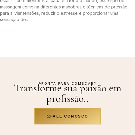
estar físico e mental. Praticada em todo o mundo, esse tipo de
massagem combina diferentes manobras e técnicas de pressão
para aliviar tensões, reduzir o estresse e proporcionar uma
sensação de…
Continue lendo »
PRONTA PARA COMEÇAR?
Transforme sua paixão em
profissão.
.
FALE CONOSCO