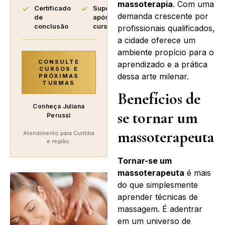
massoterapia
. Com uma
Certificado
Suporte
demanda crescente por
de
após o
conclusão
curso
profissionais qualificados,
a cidade oferece um
ambiente propício para o
CONSULTE
aprendizado e a prática
CURSOS E
dessa arte milenar.
PRÓXIMAS
TURMAS
Benefícios de
Conheça Juliana
se tornar um
Perussi
massoterapeuta
Atendimento para Curitiba
e região.
Tornar-se um
massoterapeuta
é mais
do que simplesmente
aprender técnicas de
massagem. É adentrar
em um universo de