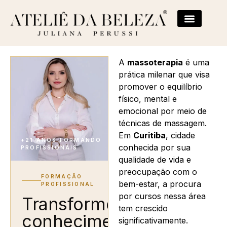
A
massoterapia
é uma
prática milenar que visa
promover o equilíbrio
físico, mental e
emocional por meio de
técnicas de massagem.
Em
Curitiba
, cidade
+21 ANOS FORMANDO
conhecida por sua
PROFISSIONAIS
qualidade de vida e
preocupação com o
FORMAÇÃO
bem-estar, a procura
PROFISSIONAL
por cursos nessa área
Transforme
tem crescido
conhecimento
significativamente.