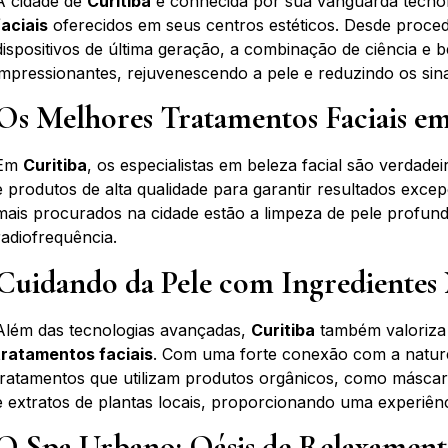
A cidade de
Curitiba
é conhecida por sua vanguarda tecnoló
faciais
oferecidos em seus centros estéticos. Desde proced
dispositivos de última geração, a combinação de ciência e 
impressionantes, rejuvenescendo a pele e reduzindo os sin
Os Melhores Tratamentos Faciais em
Em
Curitiba
, os especialistas em beleza facial são verdadei
e produtos de alta qualidade para garantir resultados excep
mais procurados na cidade estão a limpeza de pele profun
radiofrequência.
Cuidando da Pele com Ingredientes 
Além das tecnologias avançadas,
Curitiba
também valoriza 
tratamentos faciais
. Com uma forte conexão com a nature
tratamentos que utilizam produtos orgânicos, como máscaras
e extratos de plantas locais, proporcionando uma experiênci
O Spa Urbano: Oásis de Relaxament