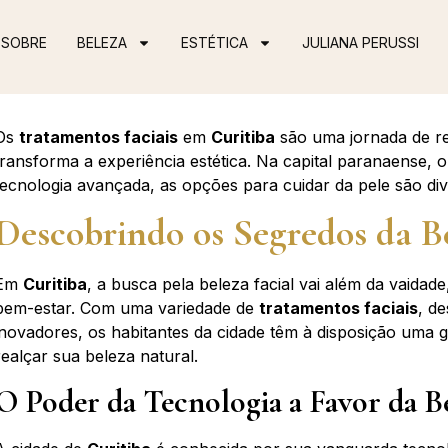
SOBRE
BELEZA
ESTÉTICA
JULIANA PERUSSI
Os
tratamentos faciais
em
Curitiba
são uma jornada de r
transforma a experiência estética. Na capital paranaense, 
tecnologia avançada, as opções para cuidar da pele são dive
Descobrindo os Segredos da B
Em
Curitiba
, a busca pela beleza facial vai além da vaidad
bem-estar. Com uma variedade de
tratamentos faciais
, de
inovadores, os habitantes da cidade têm à disposição uma 
realçar sua beleza natural.
O Poder da Tecnologia a Favor da Be