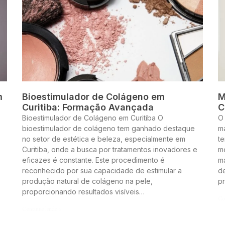
m
Bioestimulador de Colágeno em
M
Curitiba: Formação Avançada
C
Bioestimulador de Colágeno em Curitiba O
O
bioestimulador de colágeno tem ganhado destaque
m
no setor de estética e beleza, especialmente em
te
Curitiba, onde a busca por tratamentos inovadores e
me
eficazes é constante. Este procedimento é
m
reconhecido por sua capacidade de estimular a
de
produção natural de colágeno na pele,
p
proporcionando resultados visíveis…
Co
Continue lendo »