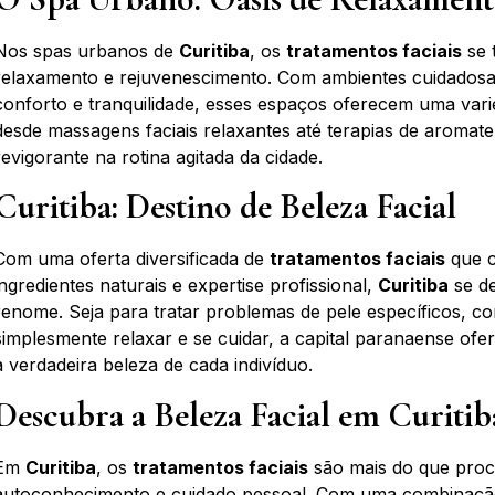
Nos spas urbanos de
Curitiba
, os
tratamentos faciais
se 
relaxamento e rejuvenescimento. Com ambientes cuidadosa
conforto e tranquilidade, esses espaços oferecem uma vari
desde massagens faciais relaxantes até terapias de aroma
revigorante na rotina agitada da cidade.
Curitiba: Destino de Beleza Facial
Com uma oferta diversificada de
tratamentos faciais
que c
ingredientes naturais e expertise profissional,
Curitiba
se de
renome. Seja para tratar problemas de pele específicos, c
simplesmente relaxar e se cuidar, a capital paranaense ofe
a verdadeira beleza de cada indivíduo.
Descubra a Beleza Facial em Curitib
Em
Curitiba
, os
tratamentos faciais
são mais do que proc
autoconhecimento e cuidado pessoal. Com uma combinação