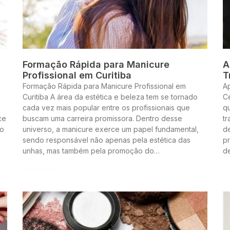
Formação Rápida para Manicure
A
Profissional em Curitiba
T
Formação Rápida para Manicure Profissional em
A
Curitiba A área da estética e beleza tem se tornado
Ce
cada vez mais popular entre os profissionais que
q
ce
buscam uma carreira promissora. Dentro desse
t
to
universo, a manicure exerce um papel fundamental,
de
sendo responsável não apenas pela estética das
pr
unhas, mas também pela promoção do…
d
Continue lendo »
Co