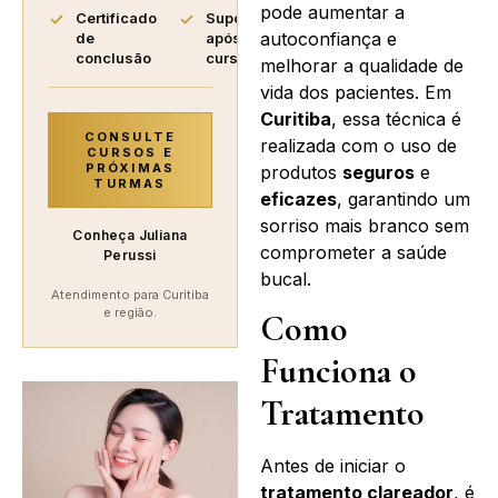
pode aumentar a
Certificado
Suporte
autoconfiança e
de
após o
conclusão
curso
melhorar a qualidade de
vida dos pacientes. Em
Curitiba
, essa técnica é
CONSULTE
realizada com o uso de
CURSOS E
PRÓXIMAS
produtos
seguros
e
TURMAS
eficazes
, garantindo um
sorriso mais branco sem
Conheça Juliana
comprometer a saúde
Perussi
bucal.
Atendimento para Curitiba
e região.
Como
Funciona o
Tratamento
Antes de iniciar o
tratamento clareador
, é