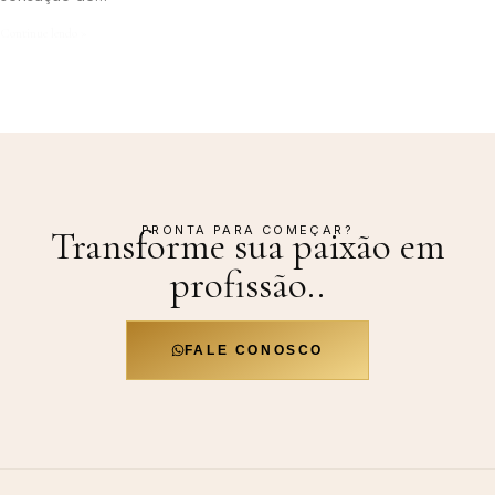
Continue lendo »
PRONTA PARA COMEÇAR?
Transforme sua paixão em
profissão.
.
FALE CONOSCO