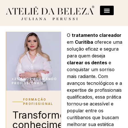
O
tratamento clareador
em
Curitiba
oferece uma
solução eficaz e segura
para quem deseja
clarear os dentes
e
conquistar um sorriso
mais radiante. Com
+21 ANOS FORMANDO
avanços tecnológicos e a
PROFISSIONAIS
expertise de profissionais
qualificados, essa prática
FORMAÇÃO
tornou-se acessível e
PROFISSIONAL
popular entre os
Transforme
curitibanos que buscam
conhecimento
melhorar sua estética