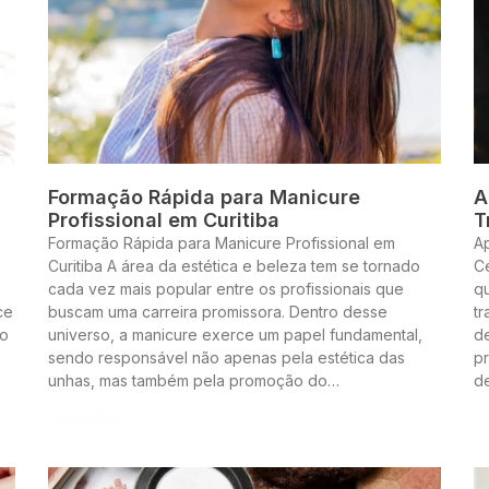
Formação Rápida para Manicure
A
Profissional em Curitiba
T
Formação Rápida para Manicure Profissional em
A
Curitiba A área da estética e beleza tem se tornado
Ce
cada vez mais popular entre os profissionais que
q
ce
buscam uma carreira promissora. Dentro desse
t
to
universo, a manicure exerce um papel fundamental,
de
sendo responsável não apenas pela estética das
pr
unhas, mas também pela promoção do…
d
Continue lendo »
Co