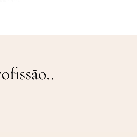
ntinue lendo »
ofissão.
.