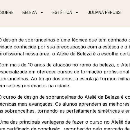
SOBRE
BELEZA
ESTÉTICA
JULIANA PERUSSI
O design de sobrancelhas é uma técnica que tem ganhado 
cidade conhecida por sua preocupação com a estética e a 
profissional nessa área, o Ateliê da Beleza é a escolha cert
Com mais de 10 anos de atuação no ramo da beleza, o Atel
especializada em oferecer cursos de formação profissional 
sobrancelhas. Ao longo dos anos, a escola já formou milhar
em salões renomados na cidade.
O curso de design de sobrancelhas do Ateliê da Beleza é c
técnicas mais avançadas. Os alunos aprendem as melhores 
as sobrancelhas, tornando-as perfeitamente simétricas e e
Uma das principais vantagens de fazer o curso no Ateliê d
um certificado de conclusão, reconhecido pelo mercado de