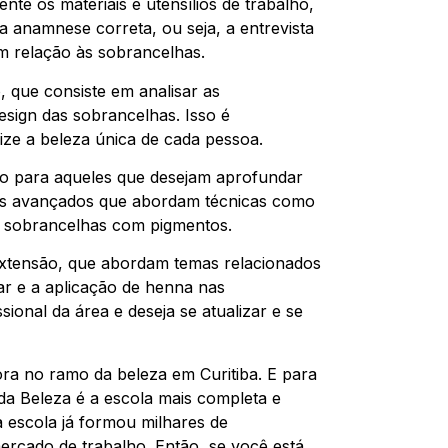
te os materiais e utensílios de trabalho,
 anamnese correta, ou seja, a entrevista
m relação às sobrancelhas.
 que consiste em analisar as
esign das sobrancelhas. Isso é
ize a beleza única de cada pessoa.
ão para aqueles que desejam aprofundar
os avançados que abordam técnicas como
s sobrancelhas com pigmentos.
extensão, que abordam temas relacionados
r e a aplicação de henna nas
sional da área e deseja se atualizar e se
ra no ramo da beleza em Curitiba. E para
 da Beleza é a escola mais completa e
 escola já formou milhares de
ercado de trabalho. Então, se você está