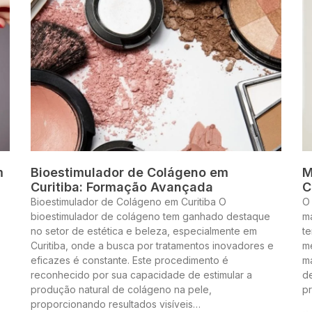
m
Bioestimulador de Colágeno em
M
Curitiba: Formação Avançada
C
Bioestimulador de Colágeno em Curitiba O
O
bioestimulador de colágeno tem ganhado destaque
m
no setor de estética e beleza, especialmente em
te
Curitiba, onde a busca por tratamentos inovadores e
me
eficazes é constante. Este procedimento é
m
reconhecido por sua capacidade de estimular a
de
produção natural de colágeno na pele,
p
proporcionando resultados visíveis…