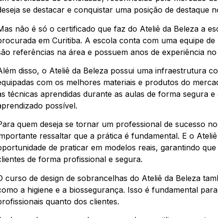
deseja se destacar e conquistar uma posição de destaque n
Mas não é só o certificado que faz do Ateliê da Beleza a e
procurada em Curitiba. A escola conta com uma equipe de p
são referências na área e possuem anos de experiência no 
Além disso, o Ateliê da Beleza possui uma infraestrutura c
equipadas com os melhores materiais e produtos do mercad
as técnicas aprendidas durante as aulas de forma segura e 
aprendizado possível.
Para quem deseja se tornar um professional de sucesso no
importante ressaltar que a prática é fundamental. E o Ateli
oportunidade de praticar em modelos reais, garantindo que
clientes de forma profissional e segura.
O curso de design de sobrancelhas do Ateliê da Beleza ta
como a higiene e a biossegurança. Isso é fundamental para
profissionais quanto dos clientes.