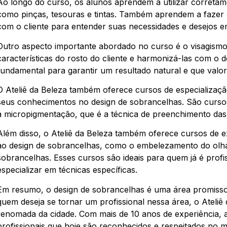
Ao longo do curso, os alunos aprendem a utilizar corretamen
como pinças, tesouras e tintas. Também aprendem a fazer a
com o cliente para entender suas necessidades e desejos e
Outro aspecto importante abordado no curso é o visagismo,
características do rosto do cliente e harmonizá-las com o d
fundamental para garantir um resultado natural e que valor
O Ateliê da Beleza também oferece cursos de especializaç
seus conhecimentos no design de sobrancelhas. São curs
a micropigmentação, que é a técnica de preenchimento da
Além disso, o Ateliê da Beleza também oferece cursos de 
ao design de sobrancelhas, como o embelezamento do olha
sobrancelhas. Esses cursos são ideais para quem já é profis
especializar em técnicas específicas.
Em resumo, o design de sobrancelhas é uma área promisso
quem deseja se tornar um profissional nessa área, o Ateliê
renomada da cidade. Com mais de 10 anos de experiência, a
profissionais que hoje são reconhecidos e respeitados no m