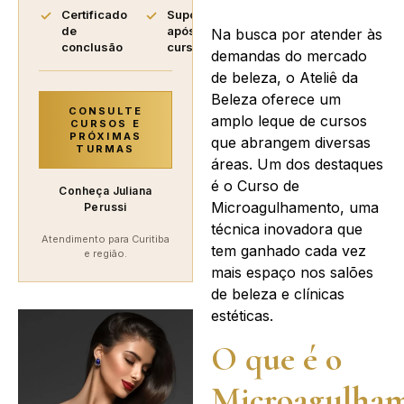
Certificado
Suporte
de
após o
Na busca por atender às
conclusão
curso
demandas do mercado
de beleza, o Ateliê da
Beleza oferece um
CONSULTE
amplo leque de cursos
CURSOS E
PRÓXIMAS
que abrangem diversas
TURMAS
áreas. Um dos destaques
é o Curso de
Conheça Juliana
Microagulhamento, uma
Perussi
técnica inovadora que
Atendimento para Curitiba
tem ganhado cada vez
e região.
mais espaço nos salões
de beleza e clínicas
estéticas.
O que é o
Microagulha