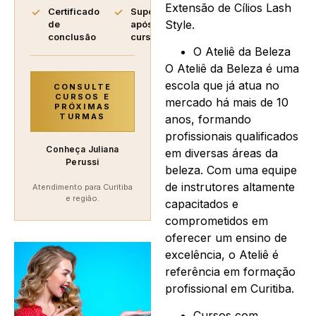
Extensão de Cílios Lash
Certificado
Suporte
Style.
de
após o
conclusão
curso
O Ateliê da Beleza
O Ateliê da Beleza é uma
escola que já atua no
CONSULTE
CURSOS E
mercado há mais de 10
PRÓXIMAS
TURMAS
anos, formando
profissionais qualificados
Conheça Juliana
em diversas áreas da
Perussi
beleza. Com uma equipe
de instrutores altamente
Atendimento para Curitiba
e região.
capacitados e
comprometidos em
oferecer um ensino de
excelência, o Ateliê é
referência em formação
profissional em Curitiba.
Cursos com