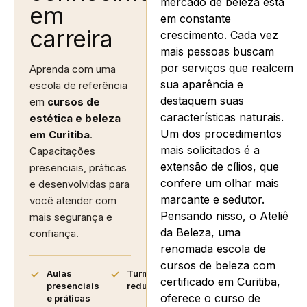
mercado de beleza está
em
em constante
carreira
crescimento. Cada vez
mais pessoas buscam
por serviços que realcem
Aprenda com uma
sua aparência e
escola de referência
destaquem suas
em
cursos de
características naturais.
estética e beleza
Um dos procedimentos
em Curitiba
.
mais solicitados é a
Capacitações
extensão de cílios, que
presenciais, práticas
confere um olhar mais
e desenvolvidas para
marcante e sedutor.
você atender com
Pensando nisso, o Ateliê
mais segurança e
da Beleza, uma
confiança.
renomada escola de
cursos de beleza com
Aulas
Turmas
certificado em Curitiba,
presenciais
reduzidas
oferece o curso de
e práticas