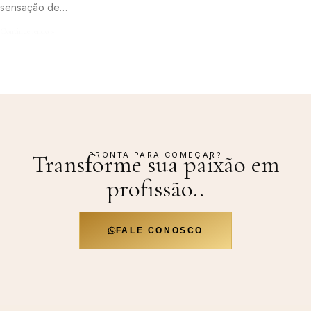
sensação de…
Continue lendo »
PRONTA PARA COMEÇAR?
Transforme sua paixão em
profissão.
.
FALE CONOSCO