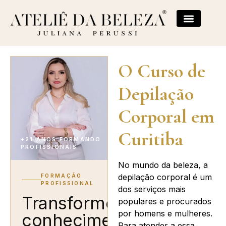
O Curso de
Depilação
Corporal em
Curitiba
+21 ANOS FORMANDO
PROFISSIONAIS
No mundo da beleza, a
depilação corporal é um
FORMAÇÃO
PROFISSIONAL
dos serviços mais
Transforme
populares e procurados
por homens e mulheres.
conhecimento
Para atender a essa