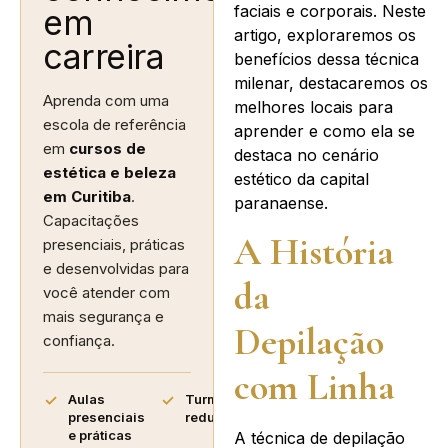
faciais e corporais. Neste
em
artigo, exploraremos os
carreira
benefícios dessa técnica
milenar, destacaremos os
Aprenda com uma
melhores locais para
escola de referência
aprender e como ela se
em
cursos de
destaca no cenário
estética e beleza
estético da capital
em Curitiba
.
paranaense.
Capacitações
A História
presenciais, práticas
e desenvolvidas para
da
você atender com
mais segurança e
Depilação
confiança.
com Linha
Aulas
Turmas
presenciais
reduzidas
e práticas
A técnica de depilação