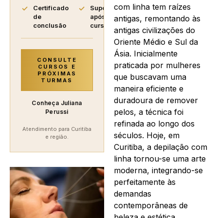
com linha tem raízes
Certificado
Suporte
de
após o
antigas, remontando às
conclusão
curso
antigas civilizações do
Oriente Médio e Sul da
Ásia. Inicialmente
CONSULTE
praticada por mulheres
CURSOS E
PRÓXIMAS
que buscavam uma
TURMAS
maneira eficiente e
duradoura de remover
Conheça Juliana
pelos, a técnica foi
Perussi
refinada ao longo dos
Atendimento para Curitiba
séculos. Hoje, em
e região.
Curitiba, a depilação com
linha tornou-se uma arte
moderna, integrando-se
perfeitamente às
demandas
contemporâneas de
beleza e estética.