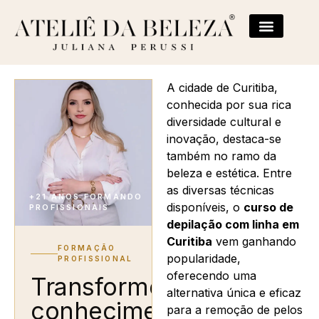
A cidade de Curitiba,
conhecida por sua rica
diversidade cultural e
inovação, destaca-se
também no ramo da
beleza e estética. Entre
as diversas técnicas
+21 ANOS FORMANDO
disponíveis, o
curso de
PROFISSIONAIS
depilação com linha em
Curitiba
vem ganhando
FORMAÇÃO
popularidade,
PROFISSIONAL
oferecendo uma
Transforme
alternativa única e eficaz
conhecimento
para a remoção de pelos