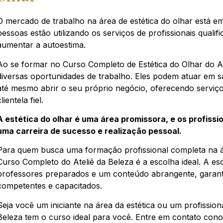
O mercado de trabalho na área de estética do olhar está 
pessoas estão utilizando os serviços de profissionais qualif
aumentar a autoestima.
Ao se formar no Curso Completo de Estética do Olhar do Ate
diversas oportunidades de trabalho. Eles podem atuar em sal
até mesmo abrir o seu próprio negócio, oferecendo serviç
clientela fiel.
A estética do olhar é uma área promissora, e os profissi
uma carreira de sucesso e realização pessoal.
Para quem busca uma formação profissional completa na áre
Curso Completo do Ateliê da Beleza é a escolha ideal. A es
professores preparados e um conteúdo abrangente, garanti
competentes e capacitados.
Seja você um iniciante na área da estética ou um profissiona
Beleza tem o curso ideal para você. Entre em contato con