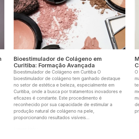
m
Bioestimulador de Colágeno em
M
Curitiba: Formação Avançada
C
Bioestimulador de Colágeno em Curitiba O
O
bioestimulador de colágeno tem ganhado destaque
m
no setor de estética e beleza, especialmente em
te
Curitiba, onde a busca por tratamentos inovadores e
me
eficazes é constante. Este procedimento é
m
reconhecido por sua capacidade de estimular a
de
produção natural de colágeno na pele,
p
proporcionando resultados visíveis…
Co
Continue lendo »