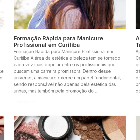
Formação Rápida para Manicure
A
Profissional em Curitiba
T
Formação Rápida para Manicure Profissional em
A
Curitiba A área da estética e beleza tem se tornado
Ce
cada vez mais popular entre os profissionais que
q
ce
buscam uma carreira promissora. Dentro desse
t
to
universo, a manicure exerce um papel fundamental,
de
sendo responsável não apenas pela estética das
pr
unhas, mas também pela promoção do…
d
Continue lendo »
Co